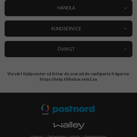
HANDLA
Outlet
Nyheter
KUNDSERVICE
Varumärken
Kundservice
Specialkategorier
90 dagars öppet köp
ÖVRIGT
Köpevillkor
Om oss
Retur
Om cookies
Via vårt hjälpcenter så hittar du svar på de vanligaste frågorna:
Integritetspolicy
https://help.tillbehor.tele2.se