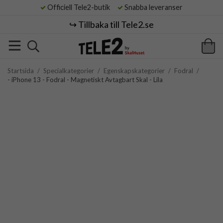
Officiell Tele2-butik
Snabba leveranser
↪️ Tillbaka till Tele2.se
Startsida
/
Specialkategorier
/
Egenskapskategorier
/
Fodral
/
- iPhone 13 - Fodral - Magnetiskt Avtagbart Skal - Lila