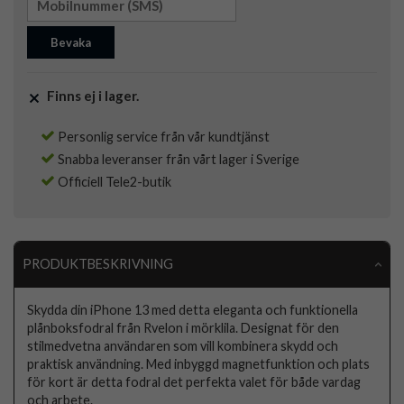
Bevaka
Finns ej i lager.
Personlig service från vår kundtjänst
Snabba leveranser från vårt lager i Sverige
Officiell Tele2-butik
PRODUKTBESKRIVNING
Skydda din iPhone 13 med detta eleganta och funktionella
plånboksfodral från Rvelon i mörklila. Designat för den
stilmedvetna användaren som vill kombinera skydd och
praktisk användning. Med inbyggd magnetfunktion och plats
för kort är detta fodral det perfekta valet för både vardag
och arbete.