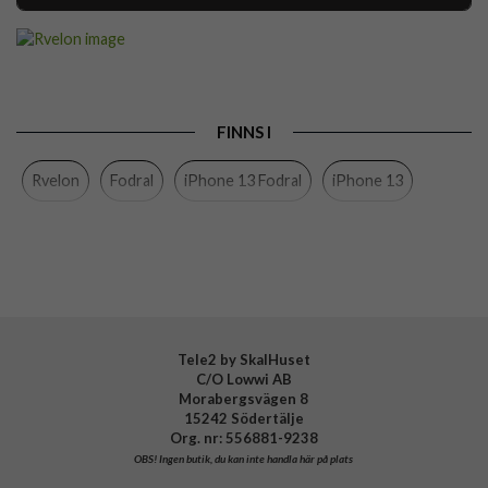
Artikelnummer
111058
Passar till
iPhone 13
Produkttyp
Fodral
FINNS I
Egenskaper
Kortfack, Löstagbart skal
Rvelon
Fodral
iPhone 13 Fodral
iPhone 13
Färg
Lila
Material
Konstläder
Varumärke
Rvelon
Tillverkarens art nr
4895225822454
Tele2 by SkalHuset
C/O Lowwi AB
Morabergsvägen 8
15242 Södertälje
Org. nr: 556881-9238
OBS!
Ingen butik, du kan inte handla här på plats