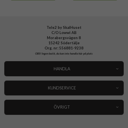
Tele2 by SkalHuset
C/O Lowwi AB
Morabergsvägen 8
15242 Södertälje
Org. nr: 556881-9238
OBS!
Ingen butik, du kan inte handla här på plats
HANDLA
Outlet
Nyheter
KUNDSERVICE
Varumärken
Kundservice
Specialkategorier
90 dagars öppet köp
ÖVRIGT
Köpevillkor
Om oss
Retur
Om cookies