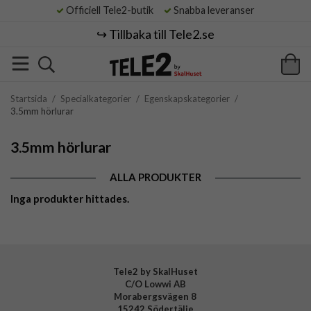
Officiell Tele2-butik
Snabba leveranser
↪️ Tillbaka till Tele2.se
Startsida
/
Specialkategorier
/
Egenskapskategorier
/
3.5mm hörlurar
3.5mm hörlurar
ALLA PRODUKTER
Inga produkter hittades.
Tele2 by SkalHuset
C/O Lowwi AB
Morabergsvägen 8
15242 Södertälje