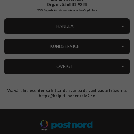
Org. nr: 556881-9238
OBS!
Ingen butik, du kan inte handla här på plats
HANDLA
Outlet
Nyheter
KUNDSERVICE
Varumärken
Kundservice
Specialkategorier
90 dagars öppet köp
ÖVRIGT
Köpevillkor
Om oss
Retur
Om cookies
Via vårt hjälpcenter så hittar du svar på de vanligaste frågorna:
Integritetspolicy
https://help.tillbehor.tele2.se