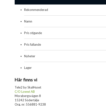
Rekommenderad
Namn
Pris stigande
Pris fallande
Nyheter
Lager
Här finns vi
Tele2 by SkalHuset
C/O Lowwi AB
Morabergsvägen 8
15242 Södertälje
Org. nr: 556881-9238