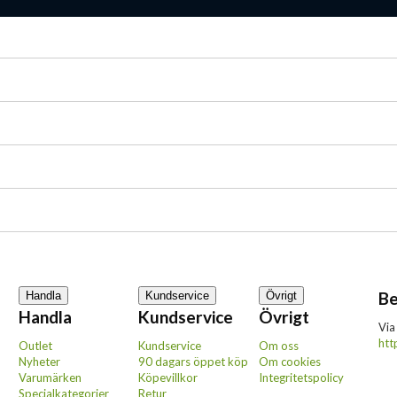
Be
Handla
Kundservice
Övrigt
Handla
Kundservice
Övrigt
Via
htt
Outlet
Kundservice
Om oss
Nyheter
90 dagars öppet köp
Om cookies
Varumärken
Köpevillkor
Integritetspolicy
Specialkategorier
Retur