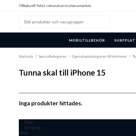
Tillbaka till Tele2.se
Kundservice
Varumärken
MOBILTILLBEHÖR
SURFPLAT
Startsida
/
Specialkategorier
/
Egenskapskategorier till telefoner
/
Tu
Tunna skal till iPhone 15
Inga produkter hittades.
Filter
Sortering
Filter