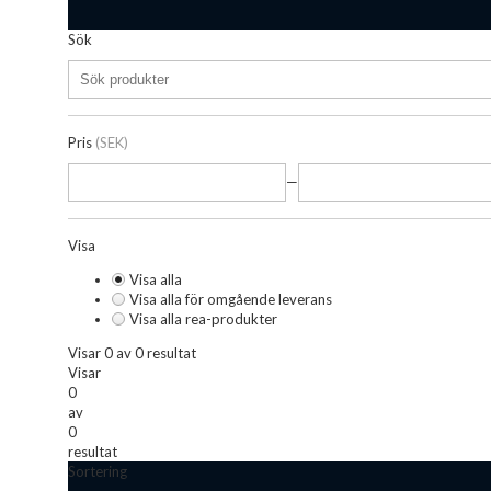
Sök
Pris
(SEK)
—
Visa
Visa alla
Visa alla för omgående leverans
Visa alla rea-produkter
Visar 0 av 0 resultat
Visar
0
av
0
resultat
Sortering