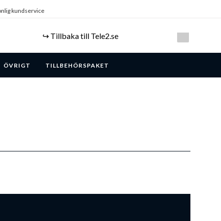
nlig kundservice
↪️ Tillbaka till Tele2.se
ÖVRIGT
TILLBEHÖRSPAKET