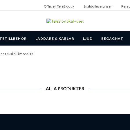
Officiell Tele2-butik
Snabba leveranser
Perso
TETILLBEHÖR
LADDARE & KABLAR
LJUD
BEGAGNAT
nna skal till iPhone 15
ALLA PRODUKTER