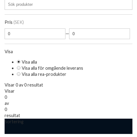
Pris
(SEK)
—
Visa
Visa alla
Visa alla för omgående leverans
Visa alla rea-produkter
Visar 0 av 0 resultat
Visar
0
av
0
resultat
Sortering