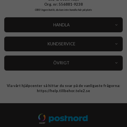
Org. nr: 556881-9238
OBS!
Ingen butik, du kan inte handla här på plats
HANDLA
Outlet
Nyheter
KUNDSERVICE
Varumärken
Kundservice
Specialkategorier
90 dagars öppet köp
ÖVRIGT
Köpevillkor
Om oss
Retur
Om cookies
Via vårt hjälpcenter så hittar du svar på de vanligaste frågorna:
Integritetspolicy
https://help.tillbehor.tele2.se