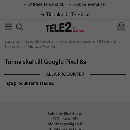
Officiell Tele2-butik
Snabba leveranser
↪️ Tillbaka till Tele2.se
Startsida
/
Specialkategorier
/
Egenskapskategorier till telefoner
/
Tunna skal till Google Pixel 8a
Tunna skal till Google Pixel 8a
ALLA PRODUKTER
Inga produkter hittades.
Tele2 by SkalHuset
C/O Lowwi AB
Morabergsvägen 8
15242 Södertälje