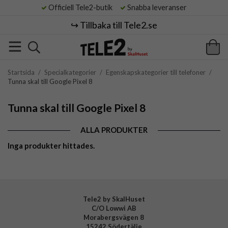
Officiell Tele2-butik
Snabba leveranser
↪️ Tillbaka till Tele2.se
Startsida
/
Specialkategorier
/
Egenskapskategorier till telefoner
/
Tunna skal till Google Pixel 8
Tunna skal till Google Pixel 8
ALLA PRODUKTER
Inga produkter hittades.
Tele2 by SkalHuset
C/O Lowwi AB
Morabergsvägen 8
15242 Södertälje