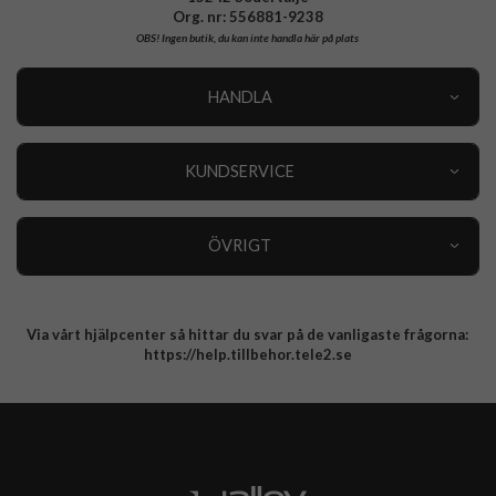
Org. nr: 556881-9238
OBS!
Ingen butik, du kan inte handla här på plats
HANDLA
Outlet
Nyheter
KUNDSERVICE
Varumärken
Kundservice
Specialkategorier
90 dagars öppet köp
ÖVRIGT
Köpevillkor
Om oss
Retur
Om cookies
Via vårt hjälpcenter så hittar du svar på de vanligaste frågorna:
Integritetspolicy
https://help.tillbehor.tele2.se