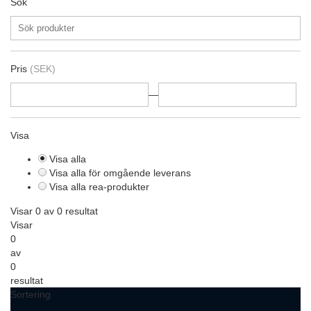
Sök
Pris
(SEK)
—
Visa
Visa alla
Visa alla för omgående leverans
Visa alla rea-produkter
Visar 0 av 0 resultat
Visar
0
av
0
resultat
Sortering