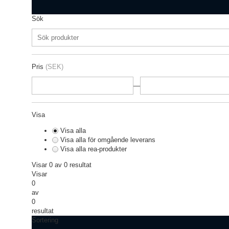
Sök
Pris
(SEK)
—
Visa
Visa alla
Visa alla för omgående leverans
Visa alla rea-produkter
Visar 0 av 0 resultat
Visar
0
av
0
resultat
Sortering