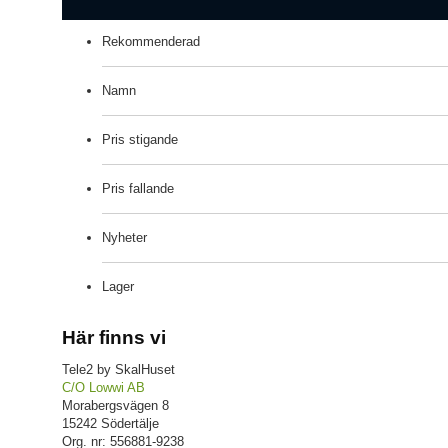
Rekommenderad
Namn
Pris stigande
Pris fallande
Nyheter
Lager
Här finns vi
Tele2 by SkalHuset
C/O Lowwi AB
Morabergsvägen 8
15242 Södertälje
Org. nr: 556881-9238