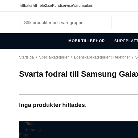
Tillbaka till Tele2.se
Kundservice
Varumärken
MOBILTILLBEHÖR
SURFPLAT
Startsida
/
Specialkategorier
/
Egenskapskategorier till telefoner
/
S
Svarta fodral till Samsung Gala
Inga produkter hittades.
Filter
Sortering
Filter