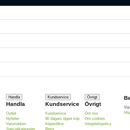
Handla
Kundservice
Övrigt
Be
Handla
Kundservice
Övrigt
Via
htt
Outlet
Kundservice
Om oss
Nyheter
90 dagars öppet köp
Om cookies
Varumärken
Köpevillkor
Integritetspolicy
Specialkategorier
Retur