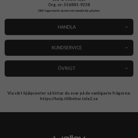
Org. nr: 556881-9238
OBS!
Ingen butik, du kan inte handla här på plats
HANDLA
Outlet
Nyheter
KUNDSERVICE
Varumärken
Kundservice
Specialkategorier
90 dagars öppet köp
ÖVRIGT
Köpevillkor
Om oss
Retur
Om cookies
Via vårt hjälpcenter så hittar du svar på de vanligaste frågorna:
Integritetspolicy
https://help.tillbehor.tele2.se