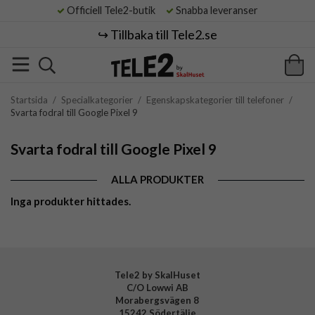
Officiell Tele2-butik
Snabba leveranser
↪️ Tillbaka till Tele2.se
Startsida
/
Specialkategorier
/
Egenskapskategorier till telefoner
/
Svarta fodral till Google Pixel 9
Svarta fodral till Google Pixel 9
ALLA PRODUKTER
Inga produkter hittades.
Tele2 by SkalHuset
C/O Lowwi AB
Morabergsvägen 8
15242 Södertälje