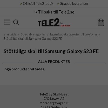
Officiell Tele2-butik
Snabba leveranser
↪️ Tillbaka till Tele2.se
Startsida
/
Specialkategorier
/
Egenskapskategorier till telefoner
/
Stöttåliga skal till Samsung Galaxy S23 FE
Stöttåliga skal till Samsung Galaxy S23 FE
ALLA PRODUKTER
Inga produkter hittades.
Tele2 by SkalHuset
C/O Lowwi AB
Morabergsvägen 8
15242 Södertälje