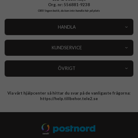
Org. nr: 556881-9238
OBS!
Ingen butik, du kan inte handla här på plats
HANDLA
Outlet
Nyheter
KUNDSERVICE
Varumärken
Kundservice
Specialkategorier
90 dagars öppet köp
ÖVRIGT
Köpevillkor
Om oss
Retur
Om cookies
Via vårt hjälpcenter så hittar du svar på de vanligaste frågorna:
Integritetspolicy
https://help.tillbehor.tele2.se