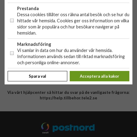
Org. nr: 556881-9238
Prestanda
OBS!
Ingen butik, du kan inte handla här på plats
Dessa cookies tillåter oss räkna antal besök och se hur du
hittade vår hemsida. Cookies ger oss information om vilka
sidor som är populära och hur besökare navigerar på
HANDLA
hemsidan.
Outlet
Marknadsföring
Nyheter
KUNDSERVICE
Vi samlar in data om hur du använder vår hemsida.
Varumärken
Informationen används sedan till riktad marknadsföring
Kundservice
Specialkategorier
och personliga online-annonser.
90 dagars öppet köp
ÖVRIGT
Köpevillkor
Spara val
Acceptera alla kakor
Om oss
Retur
Om cookies
Via vårt hjälpcenter så hittar du svar på de vanligaste frågorna:
Integritetspolicy
https://help.tillbehor.tele2.se