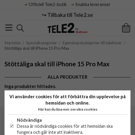
Officiell Tele2-butik
Snabba leveranser
↪️ Tillbaka till Tele2.se
Startsida
/
Specialkategorier
/
Egenskapskategorier till telefoner
/
Stöttåliga skal till iPhone 15 Pro Max
Stöttåliga skal till iPhone 15 Pro Max
ALLA PRODUKTER
Inga produkter hittades.
Vi använder cookies för att förbättra din upplevelse på
hemsidan och online.
Här kan du läsa mer om våra cookies
Tele2 by SkalHuset
Nödvändiga
C/O Lowwi AB
Dessa är nödvändiga cookies för att hemsidan ska
Morabergsvägen 8
fungera och går inte att inaktivera.
15242 Södertälje