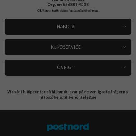
Org. nr: 556881-9238
OBS!
Ingen butik, du kan inte handla här på plats
HANDLA
Outlet
Nyheter
KUNDSERVICE
Varumärken
Kundservice
Specialkategorier
90 dagars öppet köp
ÖVRIGT
Köpevillkor
Om oss
Retur
Om cookies
Via vårt hjälpcenter så hittar du svar på de vanligaste frågorna:
Integritetspolicy
https://help.tillbehor.tele2.se