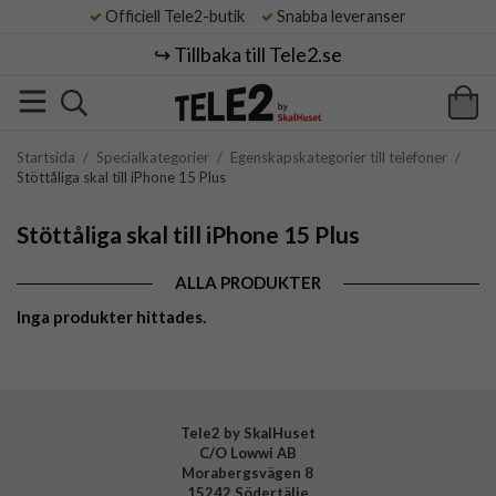
Officiell Tele2-butik
Snabba leveranser
↪️ Tillbaka till Tele2.se
Startsida
/
Specialkategorier
/
Egenskapskategorier till telefoner
/
Stöttåliga skal till iPhone 15 Plus
Stöttåliga skal till iPhone 15 Plus
ALLA PRODUKTER
Inga produkter hittades.
Tele2 by SkalHuset
C/O Lowwi AB
Morabergsvägen 8
15242 Södertälje