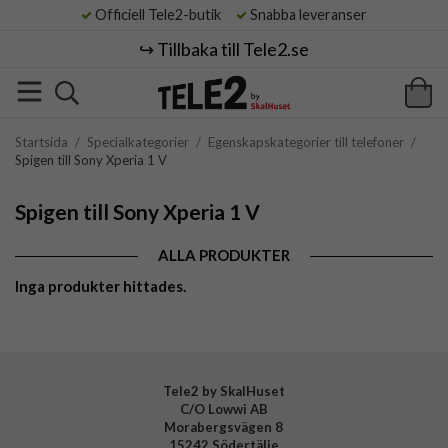
Officiell Tele2-butik
Snabba leveranser
↪️ Tillbaka till Tele2.se
Startsida
/
Specialkategorier
/
Egenskapskategorier till telefoner
/
Spigen till Sony Xperia 1 V
Spigen till Sony Xperia 1 V
ALLA PRODUKTER
Inga produkter hittades.
Tele2 by SkalHuset
C/O Lowwi AB
Morabergsvägen 8
15242 Södertälje