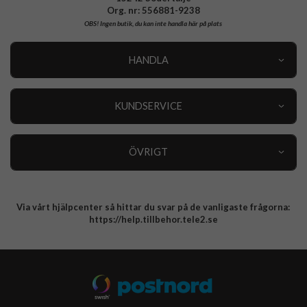
Org. nr: 556881-9238
OBS!
Ingen butik, du kan inte handla här på plats
HANDLA
Outlet
Nyheter
KUNDSERVICE
Varumärken
Kundservice
Specialkategorier
90 dagars öppet köp
ÖVRIGT
Köpevillkor
Om oss
Retur
Om cookies
Via vårt hjälpcenter så hittar du svar på de vanligaste frågorna:
Integritetspolicy
https://help.tillbehor.tele2.se