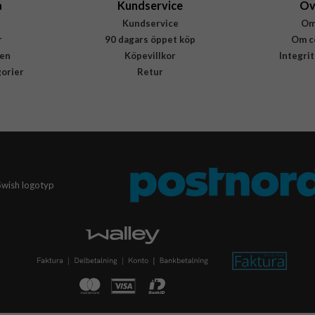
a
Kundservice
Öv
Kundservice
Om
r
90 dagars öppet köp
Om c
en
Köpevillkor
Integri
gorier
Retur