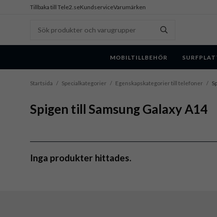
Tillbaka till Tele2.se
Kundservice
Varumärken
MOBILTILLBEHÖR
SURFPLAT
Startsida
/
Specialkategorier
/
Egenskapskategorier till telefoner
/
Sp
Spigen till Samsung Galaxy A14
Inga produkter hittades.