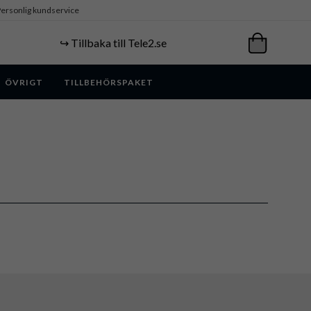
ersonlig kundservice
↪️ Tillbaka till Tele2.se
ÖVRIGT
TILLBEHÖRSPAKET