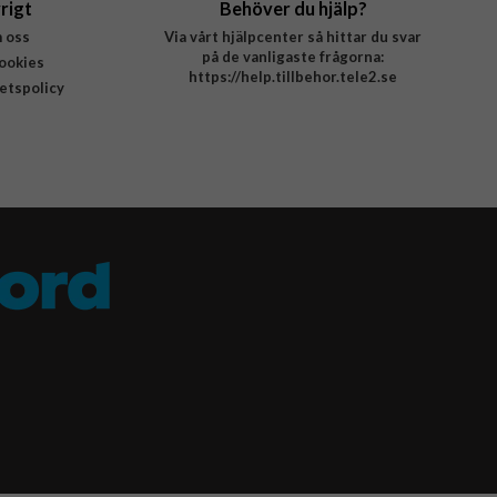
rigt
Behöver du hjälp?
 oss
Via vårt hjälpcenter så hittar du svar
på de vanligaste frågorna:
ookies
https://help.tillbehor.tele2.se
tetspolicy