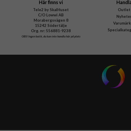
Här finns vi
Handl
Tele2 by SkalHuset
Outlet
C/O Lowwi AB
Nyhete
Morabergsvägen 8
Varumärk
15242 Södertälje
Specialkate
Org. nr: 556881-9238
OBS!
Ingen butik, du kan inte handla här på plats