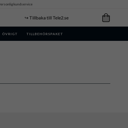
ersonlig kundservice
↪️ Tillbaka till Tele2.se
ÖVRIGT
TILLBEHÖRSPAKET