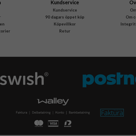
a
Kundservice
Öv
Kundservice
Om
r
90 dagars öppet köp
Om c
en
Köpevillkor
Integri
gorier
Retur