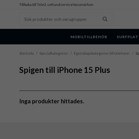
Tillbaka till Tele2.se
Kundservice
Varumärken
MOBILTILLBEHÖR
SURFPLAT
Startsida
/
Specialkategorier
/
Egenskapskategorier till telefoner
/
Sp
Spigen till iPhone 15 Plus
Inga produkter hittades.