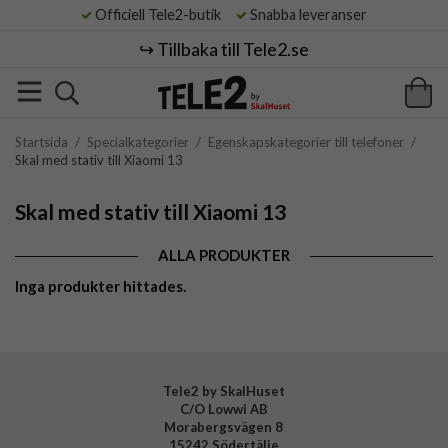
Officiell Tele2-butik
Snabba leveranser
↪️ Tillbaka till Tele2.se
Startsida
/
Specialkategorier
/
Egenskapskategorier till telefoner
/
Skal med stativ till Xiaomi 13
Skal med stativ till Xiaomi 13
ALLA PRODUKTER
Inga produkter hittades.
Tele2 by SkalHuset
C/O Lowwi AB
Morabergsvägen 8
15242 Södertälje