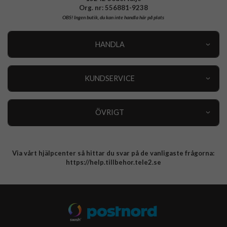
Org. nr: 556881-9238
OBS!
Ingen butik, du kan inte handla här på plats
HANDLA
Outlet
Nyheter
KUNDSERVICE
Varumärken
Kundservice
Specialkategorier
90 dagars öppet köp
ÖVRIGT
Köpevillkor
Om oss
Retur
Om cookies
Via vårt hjälpcenter så hittar du svar på de vanligaste frågorna:
Integritetspolicy
https://help.tillbehor.tele2.se