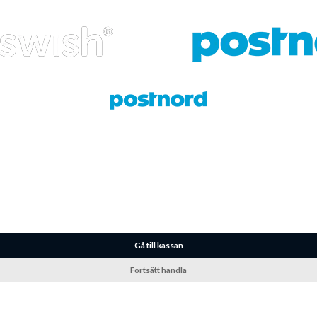
Gå till kassan
Fortsätt handla