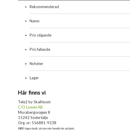
Rekommenderad
Namn
Pris stigande
Pris fallande
Nyheter
Lager
Här finns vi
Tele2 by SkalHuset
C/O Lowwi AB
Morabergsvägen 8
15242 Södertälje
Org. nr: 556881-9238
OBS!
Ingen butik, du kan inte handla här på plats