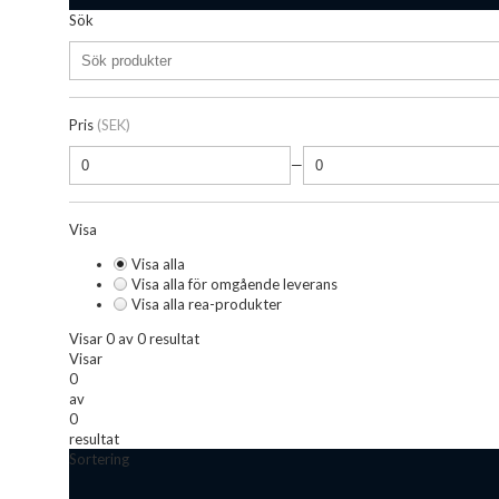
Sök
Pris
(SEK)
—
Visa
Visa alla
Visa alla för omgående leverans
Visa alla rea-produkter
Visar 0 av 0 resultat
Visar
0
av
0
resultat
Sortering