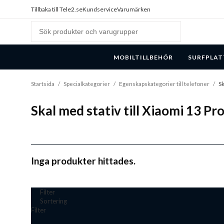
Tillbaka till Tele2.se
Kundservice
Varumärken
MOBILTILLBEHÖR
SURFPLAT
Startsida
/
Specialkategorier
/
Egenskapskategorier till telefoner
/
Sk
Skal med stativ till Xiaomi 13 Pr
Inga produkter hittades.
Filter
Sortering
Filter