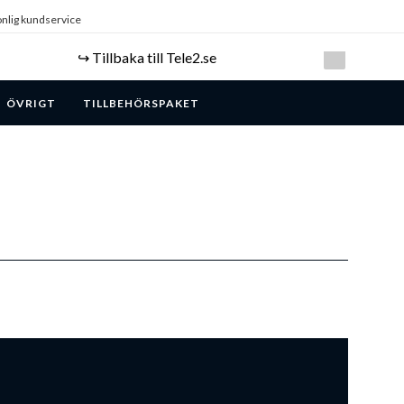
nlig kundservice
↪️ Tillbaka till Tele2.se
ÖVRIGT
TILLBEHÖRSPAKET