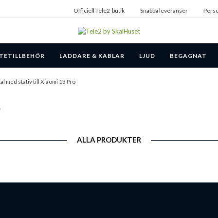
Officiell Tele2-butik
Snabba leveranser
Perso
TETILLBEHÖR
LADDARE & KABLAR
LJUD
BEGAGNAT
al med stativ till Xiaomi 13 Pro
o
ALLA PRODUKTER