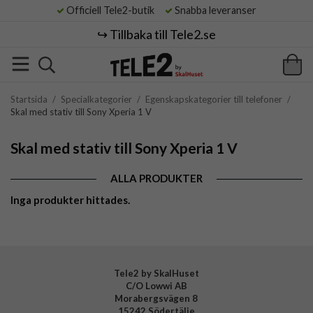
Officiell Tele2-butik
Snabba leveranser
↪️ Tillbaka till Tele2.se
Startsida
/
Specialkategorier
/
Egenskapskategorier till telefoner
/
Skal med stativ till Sony Xperia 1 V
Skal med stativ till Sony Xperia 1 V
ALLA PRODUKTER
Inga produkter hittades.
Tele2 by SkalHuset
C/O Lowwi AB
Morabergsvägen 8
15242 Södertälje