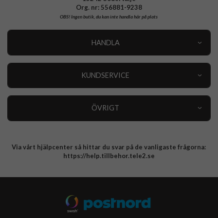
Org. nr: 556881-9238
OBS!
Ingen butik, du kan inte handla här på plats
HANDLA
Outlet
Nyheter
KUNDSERVICE
Varumärken
Kundservice
Specialkategorier
90 dagars öppet köp
ÖVRIGT
Köpevillkor
Om oss
Retur
Om cookies
Via vårt hjälpcenter så hittar du svar på de vanligaste frågorna:
Integritetspolicy
https://help.tillbehor.tele2.se