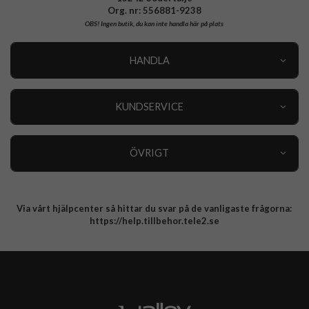
Org. nr: 556881-9238
OBS!
Ingen butik, du kan inte handla här på plats
HANDLA
Outlet
Nyheter
KUNDSERVICE
Varumärken
Kundservice
Specialkategorier
90 dagars öppet köp
ÖVRIGT
Köpevillkor
Om oss
Retur
Om cookies
Via vårt hjälpcenter så hittar du svar på de vanligaste frågorna:
Integritetspolicy
https://help.tillbehor.tele2.se