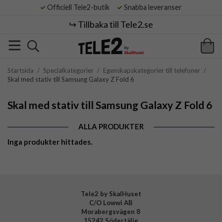
Officiell Tele2-butik
Snabba leveranser
↪️ Tillbaka till Tele2.se
Startsida
/
Specialkategorier
/
Egenskapskategorier till telefoner
/
Skal med stativ till Samsung Galaxy Z Fold 6
Skal med stativ till Samsung Galaxy Z Fold 6
ALLA PRODUKTER
Inga produkter hittades.
Tele2 by SkalHuset
C/O Lowwi AB
Morabergsvägen 8
15242 Södertälje