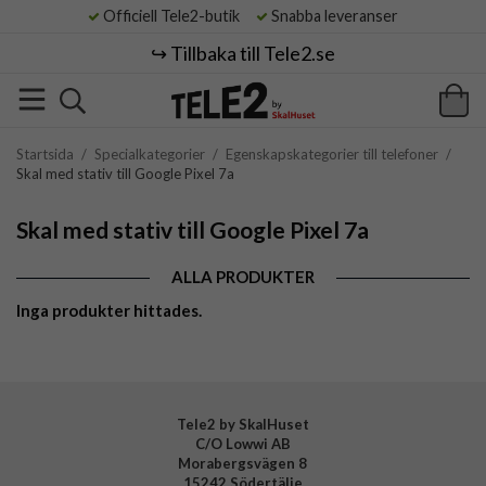
Officiell Tele2-butik
Snabba leveranser
↪️ Tillbaka till Tele2.se
Startsida
/
Specialkategorier
/
Egenskapskategorier till telefoner
/
Skal med stativ till Google Pixel 7a
Skal med stativ till Google Pixel 7a
ALLA PRODUKTER
Inga produkter hittades.
Tele2 by SkalHuset
C/O Lowwi AB
Morabergsvägen 8
15242 Södertälje