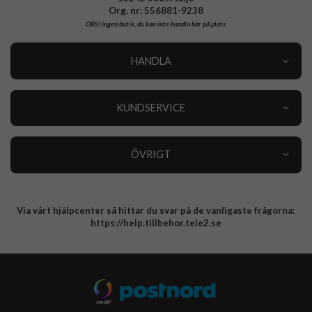
Org. nr: 556881-9238
OBS!
Ingen butik, du kan inte handla här på plats
HANDLA
Outlet
Nyheter
KUNDSERVICE
Varumärken
Kundservice
Specialkategorier
90 dagars öppet köp
ÖVRIGT
Köpevillkor
Om oss
Retur
Om cookies
Via vårt hjälpcenter så hittar du svar på de vanligaste frågorna:
Integritetspolicy
https://help.tillbehor.tele2.se