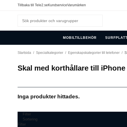
Tillbaka till Tele2.se
Kundservice
Varumärken
MOBILTILLBEHÖR
SURFPLAT
Startsida
/
Specialkategorier
/
Egenskapskategorier till telefoner
/
S
Skal med korthållare till iPhone
Inga produkter hittades.
Filter
Sortering
Filter