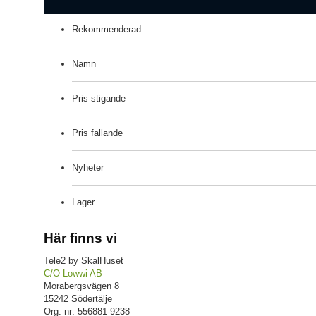
Rekommenderad
Namn
Pris stigande
Pris fallande
Nyheter
Lager
Här finns vi
Tele2 by SkalHuset
C/O Lowwi AB
Morabergsvägen 8
15242 Södertälje
Org. nr: 556881-9238