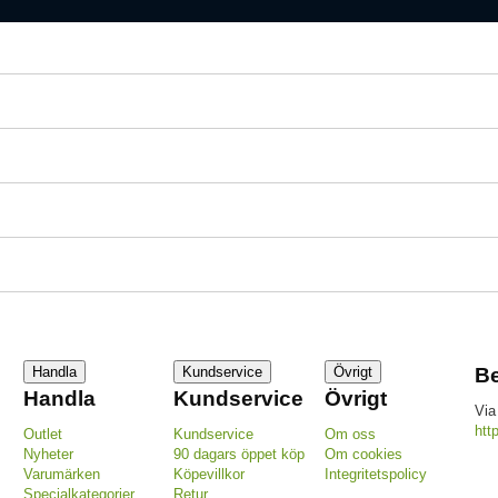
Handla
Kundservice
Övrigt
Be
Handla
Kundservice
Övrigt
Via
htt
Outlet
Kundservice
Om oss
Nyheter
90 dagars öppet köp
Om cookies
Varumärken
Köpevillkor
Integritetspolicy
Specialkategorier
Retur