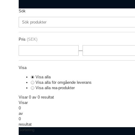
Sök
Pris
(SEK)
—
Visa
Visa alla
Visa alla för omgående leverans
Visa alla rea-produkter
Visar 0 av 0 resultat
Visar
0
av
0
resultat
Sortering