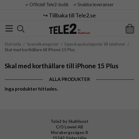
Officiell Tele2-butik
Snabba leveranser
↪️ Tillbaka till Tele2.se
Startsida
/
Specialkategorier
/
Egenskapskategorier till telefoner
/
Skal med korthållare till iPhone 15 Plus
Skal med korthållare till iPhone 15 Plus
ALLA PRODUKTER
Inga produkter hittades.
Tele2 by SkalHuset
C/O Lowwi AB
Morabergsvägen 8
15242 Södertälje