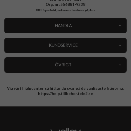
Org. nr: 556881-9238
OBS!
Ingen butik, du kan inte handla här på plats
HANDLA
Outlet
Nyheter
KUNDSERVICE
Varumärken
Kundservice
Specialkategorier
90 dagars öppet köp
ÖVRIGT
Köpevillkor
Om oss
Retur
Om cookies
Via vårt hjälpcenter så hittar du svar på de vanligaste frågorna:
Integritetspolicy
https://help.tillbehor.tele2.se