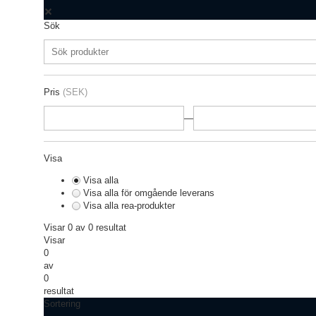
Sök
Pris
(SEK)
—
Visa
Visa alla
Visa alla för omgående leverans
Visa alla rea-produkter
Visar 0 av 0 resultat
Visar
0
av
0
resultat
Sortering