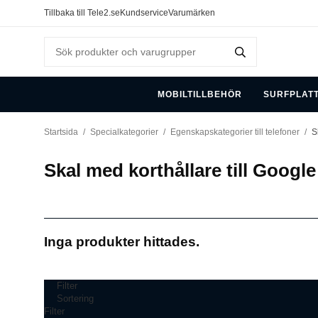
Tillbaka till Tele2.se
Kundservice
Varumärken
MOBILTILLBEHÖR
SURFPLAT
Startsida
/
Specialkategorier
/
Egenskapskategorier till telefoner
/
S
Skal med korthållare till Google
Inga produkter hittades.
Filter
Sortering
Filter