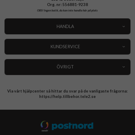
Org. nr: 556881-9238
OBS!
Ingen butik, du kan inte handla här på plats
HANDLA
Outlet
Nyheter
KUNDSERVICE
Varumärken
Kundservice
Specialkategorier
90 dagars öppet köp
ÖVRIGT
Köpevillkor
Om oss
Retur
Om cookies
Via vårt hjälpcenter så hittar du svar på de vanligaste frågorna:
Integritetspolicy
https://help.tillbehor.tele2.se