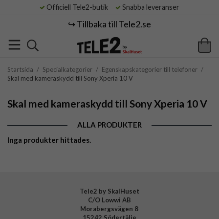
Officiell Tele2-butik
Snabba leveranser
↪️ Tillbaka till Tele2.se
Startsida
/
Specialkategorier
/
Egenskapskategorier till telefoner
/
Skal med kameraskydd till Sony Xperia 10 V
Skal med kameraskydd till Sony Xperia 10 V
ALLA PRODUKTER
Inga produkter hittades.
Tele2 by SkalHuset
C/O Lowwi AB
Morabergsvägen 8
15242 Södertälje