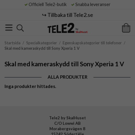
Officiell Tele2-butik
Snabba leveranser
↪️ Tillbaka till Tele2.se
Startsida
/
Specialkategorier
/
Egenskapskategorier till telefoner
/
Skal med kameraskydd till Sony Xperia 1 V
Skal med kameraskydd till Sony Xperia 1 V
ALLA PRODUKTER
Inga produkter hittades.
Tele2 by SkalHuset
C/O Lowwi AB
Morabergsvägen 8
15242 Södertälje