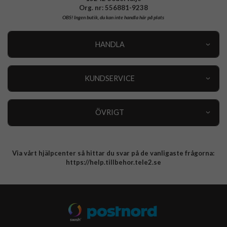
Org. nr: 556881-9238
OBS!
Ingen butik, du kan inte handla här på plats
HANDLA
Outlet
Nyheter
KUNDSERVICE
Varumärken
Kundservice
Specialkategorier
90 dagars öppet köp
ÖVRIGT
Köpevillkor
Om oss
Retur
Om cookies
Via vårt hjälpcenter så hittar du svar på de vanligaste frågorna:
Integritetspolicy
https://help.tillbehor.tele2.se