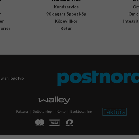
Kundservice
Om
r
90 dagars öppet köp
Om c
en
Köpevillkor
Integri
gorier
Retur