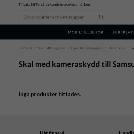
Tillbaka till Tele2.se
Kundservice
Varumärken
MOBILTILLBEHÖR
SURFPLAT
Startsida
/
Specialkategorier
/
Egenskapskategorier till telefoner
/
Sk
Skal med kameraskydd till Samsu
Inga produkter hittades.
Här finns vi
Handl