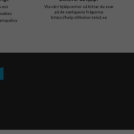
 oss
Via vårt hjälpcenter så hittar du svar
på de vanligaste frågorna:
ookies
https://help.tillbehor.tele2.se
tetspolicy