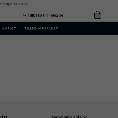
rsonlig kundservice
↪️ Tillbaka till Tele2.se
ÖVRIGT
TILLBEHÖRSPAKET
rigt
Behöver du hjälp?