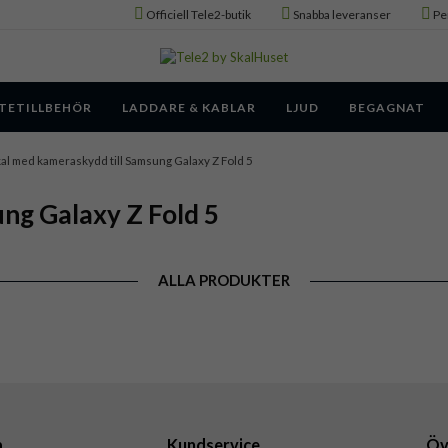
Officiell Tele2-butik
Snabba leveranser
Pe
TETILLBEHÖR
LADDARE & KABLAR
LJUD
BEGAGNAT
al med kameraskydd till Samsung Galaxy Z Fold 5
ng Galaxy Z Fold 5
ALLA PRODUKTER
a
Kundservice
Öv