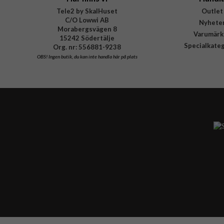
Tele2 by SkalHuset
Outlet
C/O Lowwi AB
Nyhete
Morabergsvägen 8
Varumärk
15242 Södertälje
Specialkate
Org. nr: 556881-9238
OBS!
Ingen butik, du kan inte handla här på plats