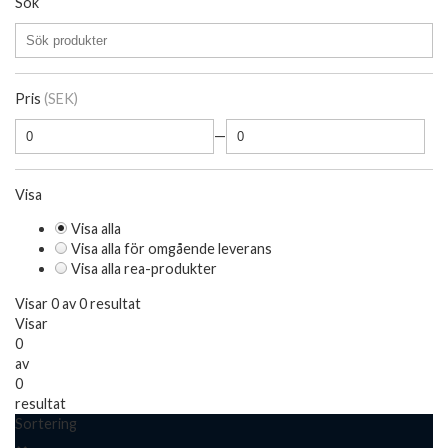
Sök
Pris
(SEK)
—
Visa
Visa alla
Visa alla för omgående leverans
Visa alla rea-produkter
Visar 0 av 0 resultat
Visar
0
av
0
resultat
Sortering