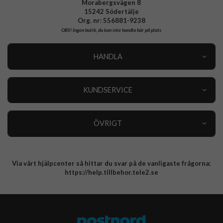
Morabergsvägen 8
15242 Södertälje
Org. nr: 556881-9238
OBS!
Ingen butik, du kan inte handla här på plats
HANDLA
Outlet
Nyheter
KUNDSERVICE
Varumärken
Kundservice
Specialkategorier
90 dagars öppet köp
ÖVRIGT
Köpevillkor
Om oss
Retur
Om cookies
Via vårt hjälpcenter så hittar du svar på de vanligaste frågorna:
Integritetspolicy
https://help.tillbehor.tele2.se