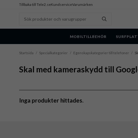
Tillbaka till Tele2.se
Kundservice
Varumärken
MOBILTILLBEHÖR
SURFPLAT
Startsida
/
Specialkategorier
/
Egenskapskategorier till telefoner
/
Sk
Skal med kameraskydd till Google
Inga produkter hittades.