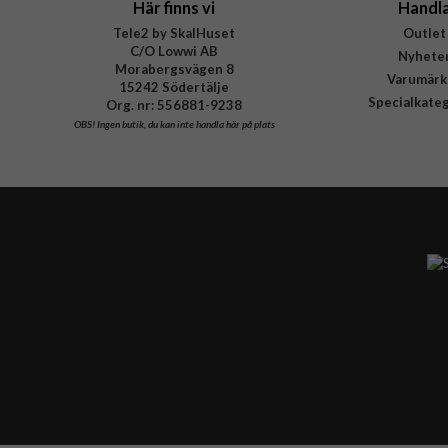
Här finns vi
Handl
Tele2 by SkalHuset
Outlet
C/O Lowwi AB
Nyhete
Morabergsvägen 8
Varumärk
15242 Södertälje
Specialkate
Org. nr: 556881-9238
OBS!
Ingen butik, du kan inte handla här på plats