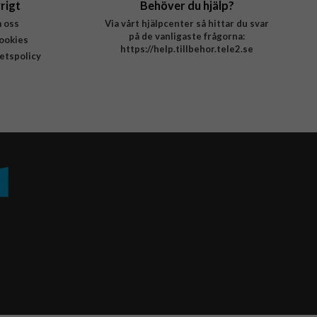
rigt
Behöver du hjälp?
 oss
Via vårt hjälpcenter så hittar du svar
på de vanligaste frågorna:
ookies
https://help.tillbehor.tele2.se
tetspolicy