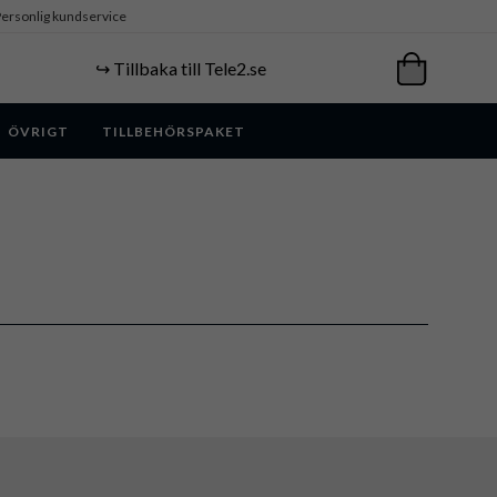
ersonlig kundservice
↪️ Tillbaka till Tele2.se
ÖVRIGT
TILLBEHÖRSPAKET