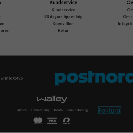
a
Kundservice
Öv
Kundservice
Om
r
90 dagars öppet köp
Om c
en
Köpevillkor
Integri
gorier
Retur