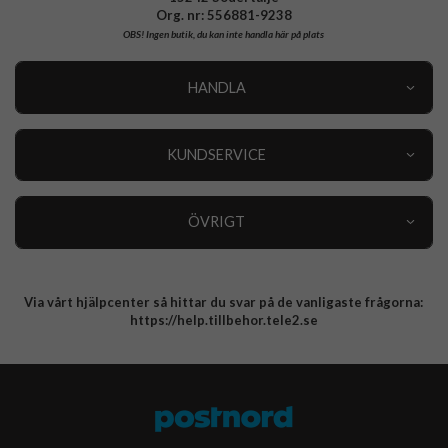
Org. nr: 556881-9238
OBS!
Ingen butik, du kan inte handla här på plats
HANDLA
Outlet
Nyheter
KUNDSERVICE
Varumärken
Kundservice
Specialkategorier
90 dagars öppet köp
ÖVRIGT
Köpevillkor
Om oss
Retur
Om cookies
Via vårt hjälpcenter så hittar du svar på de vanligaste frågorna:
Integritetspolicy
https://help.tillbehor.tele2.se