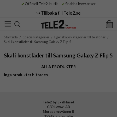
Officiell Tele2-butik
Snabba leveranser
↪️ Tillbaka till Tele2.se
Startsida
/
Specialkategorier
/
Egenskapskategorier till telefoner
/
Skal i konstläder till Samsung Galaxy Z Flip 5
Skal i konstläder till Samsung Galaxy Z Flip 5
ALLA PRODUKTER
Inga produkter hittades.
Tele2 by SkalHuset
C/O Lowwi AB
Morabergsvägen 8
15242 Södertälje