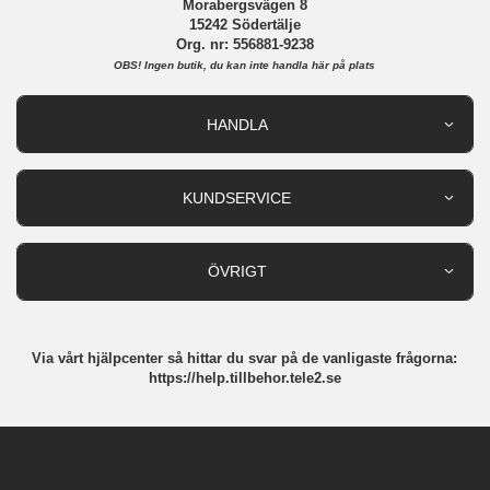
Morabergsvägen 8
15242 Södertälje
Org. nr: 556881-9238
OBS!
Ingen butik, du kan inte handla här på plats
HANDLA
Outlet
Nyheter
KUNDSERVICE
Varumärken
Kundservice
Specialkategorier
90 dagars öppet köp
ÖVRIGT
Köpevillkor
Om oss
Retur
Om cookies
Via vårt hjälpcenter så hittar du svar på de vanligaste frågorna:
Integritetspolicy
https://help.tillbehor.tele2.se