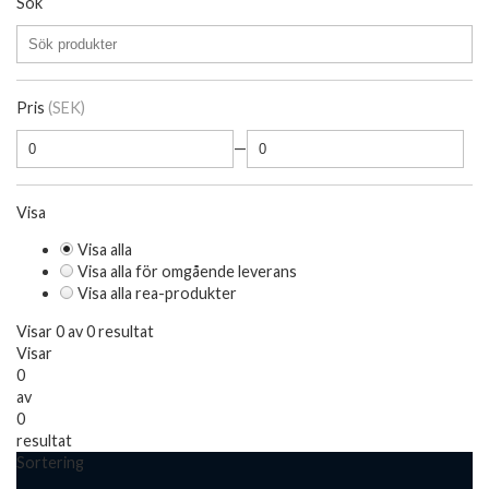
Sök
Pris
(SEK)
—
Visa
Visa alla
Visa alla för omgående leverans
Visa alla rea-produkter
Visar 0 av 0 resultat
Visar
0
av
0
resultat
Sortering