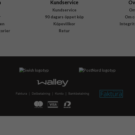
a
Kundservice
Öv
Kundservice
Om
r
90 dagars öppet köp
Om c
en
Köpevillkor
Integri
gorier
Retur