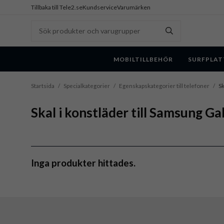
Tillbaka till Tele2.se
Kundservice
Varumärken
MOBILTILLBEHÖR
SURFPLAT
Startsida
/
Specialkategorier
/
Egenskapskategorier till telefoner
/
Sk
Skal i konstläder till Samsung G
Inga produkter hittades.