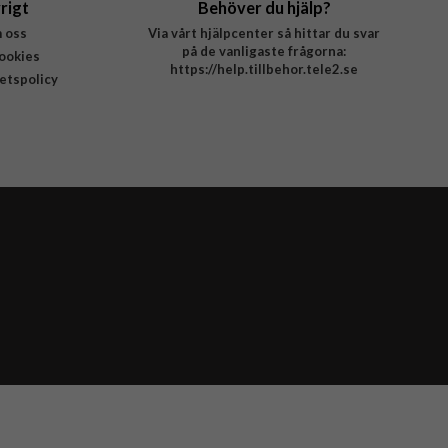
rigt
Behöver du hjälp?
 oss
Via vårt hjälpcenter så hittar du svar
på de vanligaste frågorna:
ookies
https://help.tillbehor.tele2.se
tetspolicy