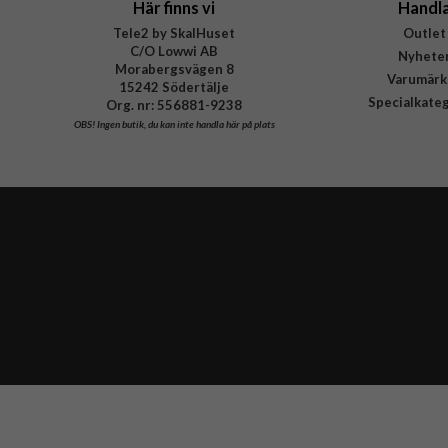
Här finns vi
Handl
Tele2 by SkalHuset
Outlet
C/O Lowwi AB
Nyhete
Morabergsvägen 8
Varumärk
15242 Södertälje
Specialkate
Org. nr: 556881-9238
OBS!
Ingen butik, du kan inte handla här på plats