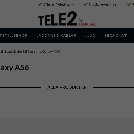
Officiell Tele2-butik
Snabba leveranser
P
TETILLBEHÖR
LADDARE & KABLAR
LJUD
BEGAGNAT
al i konstläder till Samsung Galaxy A56
alaxy A56
ALLA PRODUKTER