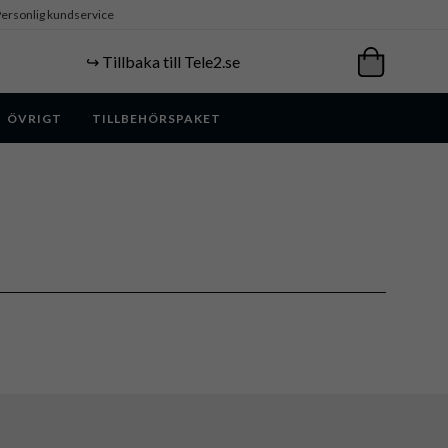
ersonlig kundservice
↪️ Tillbaka till Tele2.se
ÖVRIGT
TILLBEHÖRSPAKET