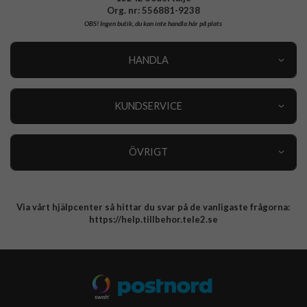
Org. nr: 556881-9238
OBS!
Ingen butik, du kan inte handla här på plats
HANDLA
Outlet
Nyheter
KUNDSERVICE
Varumärken
Kundservice
Specialkategorier
90 dagars öppet köp
ÖVRIGT
Köpevillkor
Om oss
Retur
Om cookies
Via vårt hjälpcenter så hittar du svar på de vanligaste frågorna:
Integritetspolicy
https://help.tillbehor.tele2.se