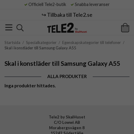
Officiell Tele2-butik
Snabba leveranser
↪️ Tillbaka till Tele2.se
Startsida
/
Specialkategorier
/
Egenskapskategorier till telefoner
/
Skal i konstläder till Samsung Galaxy A55
Skal i konstläder till Samsung Galaxy A55
ALLA PRODUKTER
Inga produkter hittades.
Tele2 by SkalHuset
C/O Lowwi AB
Morabergsvägen 8
15242 Södertälje