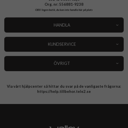
Org. nr: 556881-9238
OBS!
Ingen butik, du kan inte handla här på plats
HANDLA
Outlet
Nyheter
KUNDSERVICE
Varumärken
Kundservice
Specialkategorier
90 dagars öppet köp
ÖVRIGT
Köpevillkor
Om oss
Retur
Om cookies
Via vårt hjälpcenter så hittar du svar på de vanligaste frågorna:
Integritetspolicy
https://help.tillbehor.tele2.se