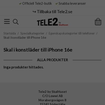
Officiell Tele2-butik
Snabba leveranser
↪️ Tillbaka till Tele2.se
Startsida
/
Specialkategorier
/
Egenskapskategorier till telefoner
/
Skal i konstläder till iPhone 16e
Skal i konstläder till iPhone 16e
ALLA PRODUKTER
Inga produkter hittades.
Tele2 by SkalHuset
C/O Lowwi AB
Morabergsvägen 8
15242 Södertälje