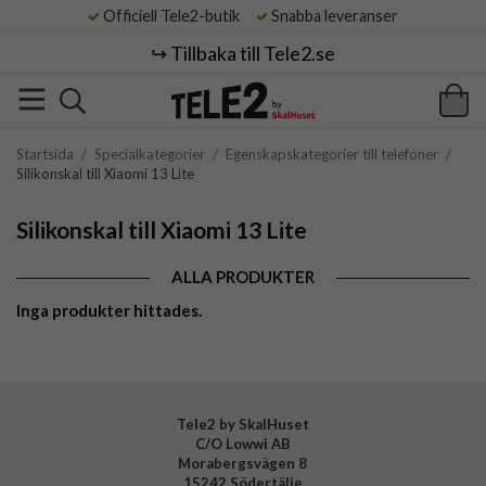
Officiell Tele2-butik
Snabba leveranser
↪️ Tillbaka till Tele2.se
Startsida
/
Specialkategorier
/
Egenskapskategorier till telefoner
/
Silikonskal till Xiaomi 13 Lite
Silikonskal till Xiaomi 13 Lite
ALLA PRODUKTER
Inga produkter hittades.
Tele2 by SkalHuset
C/O Lowwi AB
Morabergsvägen 8
15242 Södertälje