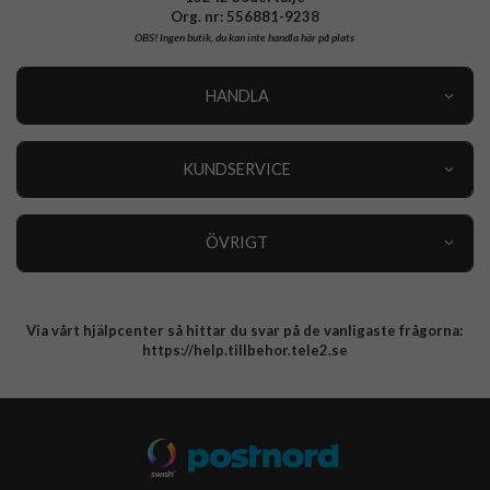
Org. nr: 556881-9238
OBS!
Ingen butik, du kan inte handla här på plats
HANDLA
Outlet
Nyheter
KUNDSERVICE
Varumärken
Kundservice
Specialkategorier
90 dagars öppet köp
ÖVRIGT
Köpevillkor
Om oss
Retur
Om cookies
Via vårt hjälpcenter så hittar du svar på de vanligaste frågorna:
Integritetspolicy
https://help.tillbehor.tele2.se