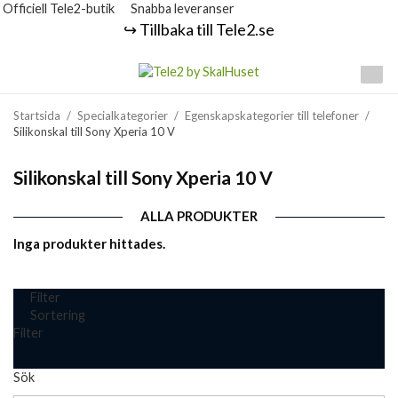
Officiell Tele2-butik
Snabba leveranser
↪️ Tillbaka till Tele2.se
Startsida
/
Specialkategorier
/
Egenskapskategorier till telefoner
/
Silikonskal till Sony Xperia 10 V
Silikonskal till Sony Xperia 10 V
ALLA PRODUKTER
Inga produkter hittades.
Filter
Sortering
Filter
Sök