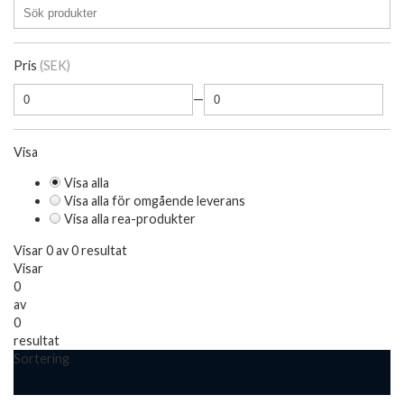
Pris
(SEK)
—
Visa
Visa alla
Visa alla för omgående leverans
Visa alla rea-produkter
Visar 0 av 0 resultat
Visar
0
av
0
resultat
Sortering