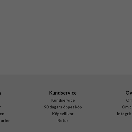
a
Kundservice
Öv
Kundservice
Om
r
90 dagars öppet köp
Om c
en
Köpevillkor
Integri
gorier
Retur