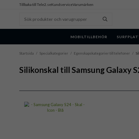
Tillbaka till Tele2.se
Kundservice
Varumärken
MOBILTILLBEHÖR
SURFPLAT
Startsida
/
Specialkategorier
/
Egenskapskategorier till telefoner
/
Si
Silikonskal till Samsung Galaxy 