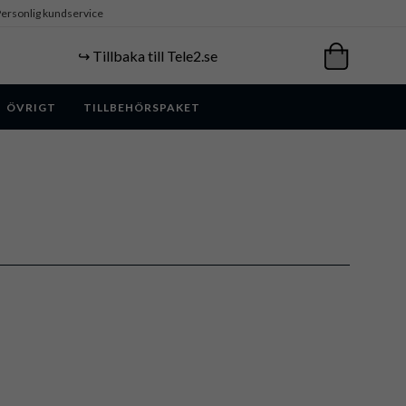
ersonlig kundservice
↪️ Tillbaka till Tele2.se
ÖVRIGT
TILLBEHÖRSPAKET