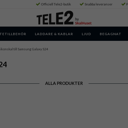
Officiell Tele2-butik
Snabba leveranser
P
TETILLBEHÖR
LADDARE & KABLAR
LJUD
BEGAGNAT
likonskal till Samsung Galaxy S24
S24
ALLA PRODUKTER