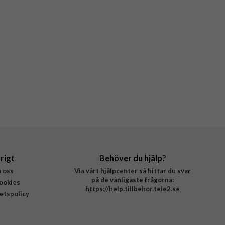
rigt
Behöver du hjälp?
 oss
Via vårt hjälpcenter så hittar du svar
på de vanligaste frågorna:
ookies
https://help.tillbehor.tele2.se
tetspolicy