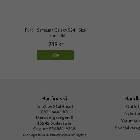
Puro - Samsung Galaxy S24 - Skal
- Icon - Blå
249 kr
KÖP
Här finns vi
Handl
Tele2 by SkalHuset
Outlet
C/O Lowwi AB
Nyhete
Morabergsvägen 8
Varumärk
15242 Södertälje
Specialkate
Org. nr: 556881-9238
OBS!
Ingen butik, du kan inte handla här på plats