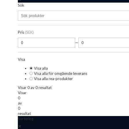
Sök
Pris
(SEK)
—
Visa
Visa alla
Visa alla för omgående leverans
Visa alla rea-produkter
Visar 0 av 0 resultat
Visar
0
av
0
resultat
Sortering