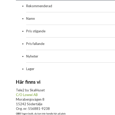
Rekommenderad
Namn
Pris stigande
Pris fallande
Nyheter
Lager
Här finns vi
Tele2 by SkalHuset
C/O Lowwi AB
Morabergsvägen 8
15242 Södertälje
Org. nr: 556881-9238
OBS!
Ingen butik, du kan inte handla här på plats