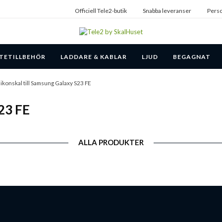
Officiell Tele2-butik
Snabba leveranser
Perso
TETILLBEHÖR
LADDARE & KABLAR
LJUD
BEGAGNAT
likonskal till Samsung Galaxy S23 FE
S23 FE
ALLA PRODUKTER