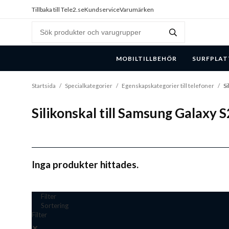
Tillbaka till Tele2.se
Kundservice
Varumärken
MOBILTILLBEHÖR
SURFPLAT
Startsida
/
Specialkategorier
/
Egenskapskategorier till telefoner
/
Si
Silikonskal till Samsung Galaxy 
Inga produkter hittades.
Filter
Sortering
Filter