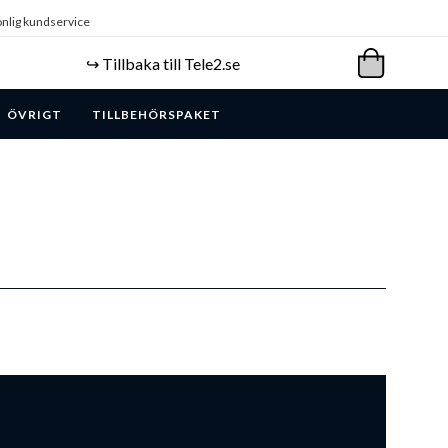
nlig kundservice
↪️ Tillbaka till Tele2.se
ÖVRIGT
TILLBEHÖRSPAKET