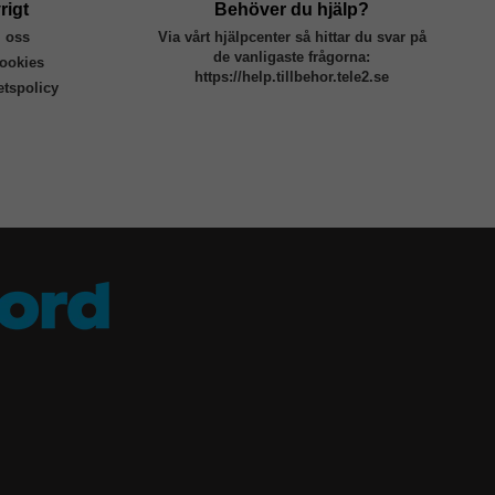
rigt
Behöver du hjälp?
 oss
Via vårt hjälpcenter så hittar du svar på
de vanligaste frågorna:
ookies
https://help.tillbehor.tele2.se
tetspolicy