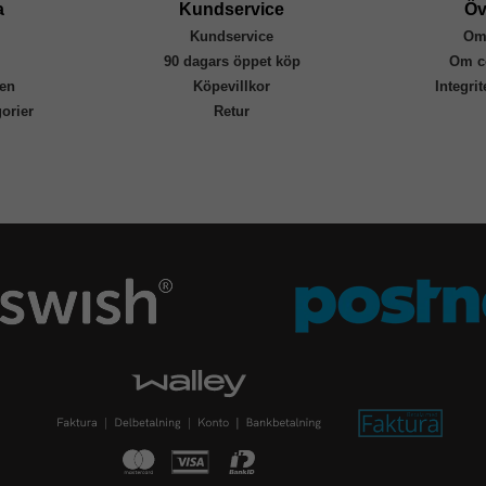
a
Kundservice
Öv
Kundservice
Om
r
90 dagars öppet köp
Om c
en
Köpevillkor
Integri
orier
Retur