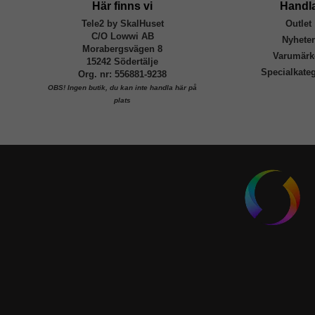
Här finns vi
Handl
Tele2 by SkalHuset
Outlet
C/O Lowwi AB
Nyhete
Morabergsvägen 8
Varumärk
15242 Södertälje
Specialkateg
Org. nr: 556881-9238
OBS!
Ingen butik, du kan inte handla här på
plats