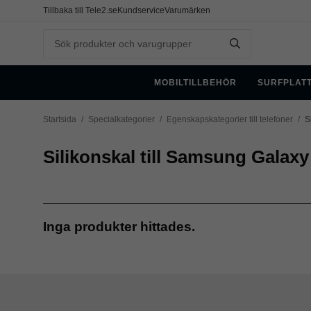
Tillbaka till Tele2.se
Kundservice
Varumärken
MOBILTILLBEHÖR
SURFPLAT
Startsida
/
Specialkategorier
/
Egenskapskategorier till telefoner
/
S
Silikonskal till Samsung Galax
Inga produkter hittades.