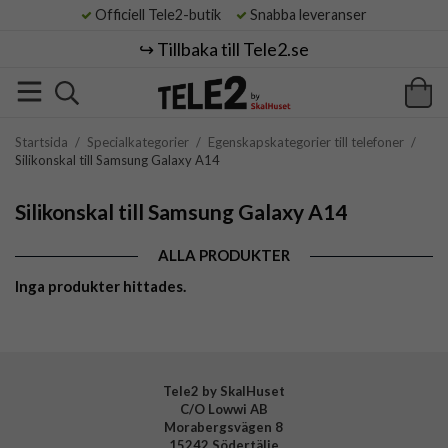
Officiell Tele2-butik
Snabba leveranser
↪️ Tillbaka till Tele2.se
Startsida
/
Specialkategorier
/
Egenskapskategorier till telefoner
/
Silikonskal till Samsung Galaxy A14
Silikonskal till Samsung Galaxy A14
ALLA PRODUKTER
Inga produkter hittades.
Tele2 by SkalHuset
C/O Lowwi AB
Morabergsvägen 8
15242 Södertälje