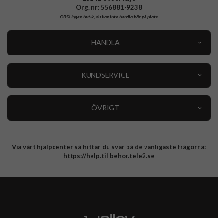
Org. nr: 556881-9238
OBS!
Ingen butik, du kan inte handla här på plats
HANDLA
Outlet
Nyheter
KUNDSERVICE
Varumärken
Kundservice
Specialkategorier
90 dagars öppet köp
ÖVRIGT
Köpevillkor
Om oss
Retur
Om cookies
Via vårt hjälpcenter så hittar du svar på de vanligaste frågorna:
Integritetspolicy
https://help.tillbehor.tele2.se