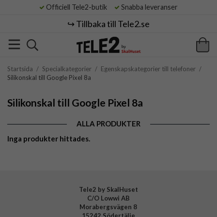
Officiell Tele2-butik
Snabba leveranser
↪️ Tillbaka till Tele2.se
Startsida
/
Specialkategorier
/
Egenskapskategorier till telefoner
/
Silikonskal till Google Pixel 8a
Silikonskal till Google Pixel 8a
ALLA PRODUKTER
Inga produkter hittades.
Tele2 by SkalHuset
C/O Lowwi AB
Morabergsvägen 8
15242 Södertälje