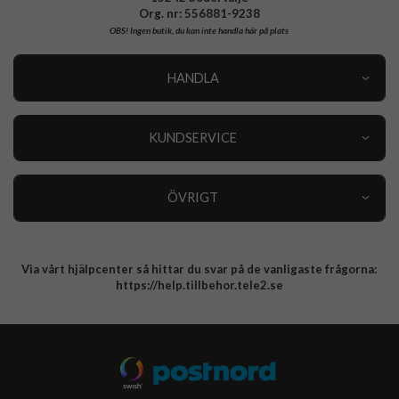
Org. nr: 556881-9238
OBS!
Ingen butik, du kan inte handla här på plats
HANDLA
Outlet
Nyheter
KUNDSERVICE
Varumärken
Kundservice
Specialkategorier
90 dagars öppet köp
ÖVRIGT
Köpevillkor
Om oss
Retur
Om cookies
Via vårt hjälpcenter så hittar du svar på de vanligaste frågorna:
Integritetspolicy
https://help.tillbehor.tele2.se