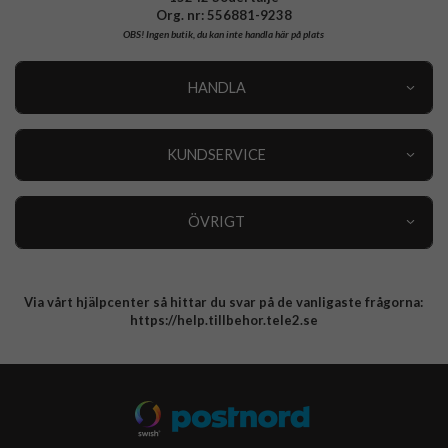
Org. nr: 556881-9238
OBS!
Ingen butik, du kan inte handla här på plats
HANDLA
Outlet
Nyheter
KUNDSERVICE
Varumärken
Kundservice
Specialkategorier
90 dagars öppet köp
ÖVRIGT
Köpevillkor
Om oss
Retur
Om cookies
Via vårt hjälpcenter så hittar du svar på de vanligaste frågorna:
Integritetspolicy
https://help.tillbehor.tele2.se