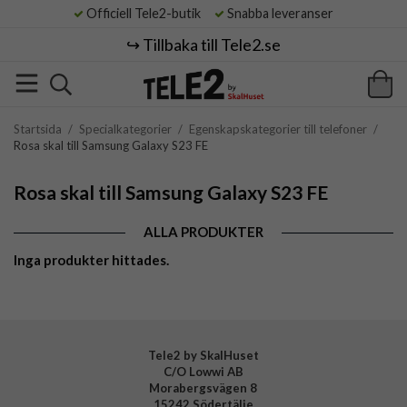
Officiell Tele2-butik
Snabba leveranser
↪️ Tillbaka till Tele2.se
Startsida
/
Specialkategorier
/
Egenskapskategorier till telefoner
/
Rosa skal till Samsung Galaxy S23 FE
Rosa skal till Samsung Galaxy S23 FE
ALLA PRODUKTER
Inga produkter hittades.
Tele2 by SkalHuset
C/O Lowwi AB
Morabergsvägen 8
15242 Södertälje