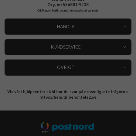
Org. nr: 556881-9238
OBS!
Ingen butik, du kan inte handla här på plats
HANDLA
Outlet
Nyheter
KUNDSERVICE
Varumärken
Kundservice
Specialkategorier
90 dagars öppet köp
ÖVRIGT
Köpevillkor
Om oss
Retur
Om cookies
Via vårt hjälpcenter så hittar du svar på de vanligaste frågorna:
Integritetspolicy
https://help.tillbehor.tele2.se