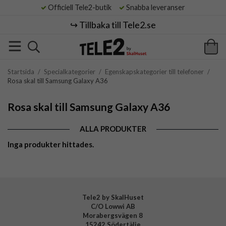
Officiell Tele2-butik
Snabba leveranser
↪️ Tillbaka till Tele2.se
Startsida
/
Specialkategorier
/
Egenskapskategorier till telefoner
/
Rosa skal till Samsung Galaxy A36
Rosa skal till Samsung Galaxy A36
ALLA PRODUKTER
Inga produkter hittades.
Tele2 by SkalHuset
C/O Lowwi AB
Morabergsvägen 8
15242 Södertälje