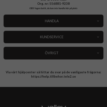
Org. nr: 556881-9238
OBS!
Ingen butik, du kan inte handla här på plats
HANDLA
Outlet
Nyheter
KUNDSERVICE
Varumärken
Kundservice
Specialkategorier
90 dagars öppet köp
ÖVRIGT
Köpevillkor
Om oss
Retur
Om cookies
Via vårt hjälpcenter så hittar du svar på de vanligaste frågorna:
Integritetspolicy
https://help.tillbehor.tele2.se