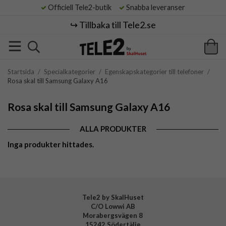
Officiell Tele2-butik
Snabba leveranser
↪️ Tillbaka till Tele2.se
Startsida
/
Specialkategorier
/
Egenskapskategorier till telefoner
/
Rosa skal till Samsung Galaxy A16
Rosa skal till Samsung Galaxy A16
ALLA PRODUKTER
Inga produkter hittades.
Tele2 by SkalHuset
C/O Lowwi AB
Morabergsvägen 8
15242 Södertälje