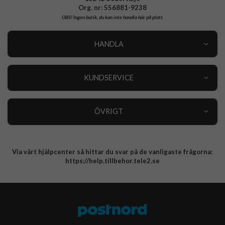
Org. nr: 556881-9238
OBS!
Ingen butik, du kan inte handla här på plats
HANDLA
Outlet
Nyheter
KUNDSERVICE
Varumärken
Kundservice
Specialkategorier
90 dagars öppet köp
ÖVRIGT
Köpevillkor
Om oss
Retur
Om cookies
Via vårt hjälpcenter så hittar du svar på de vanligaste frågorna:
Integritetspolicy
https://help.tillbehor.tele2.se