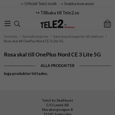
Officiell Tele2-butik
Snabba leveranser
↪️ Tillbaka till Tele2.se
Startsida
/
Specialkategorier
/
Egenskapskategorier till telefoner
/
Rosa skal till OnePlus Nord CE 3 Lite 5G
Rosa skal till OnePlus Nord CE 3 Lite 5G
ALLA PRODUKTER
Inga produkter hittades.
Tele2 by SkalHuset
C/O Lowwi AB
Morabergsvägen 8
15242 Södertälje