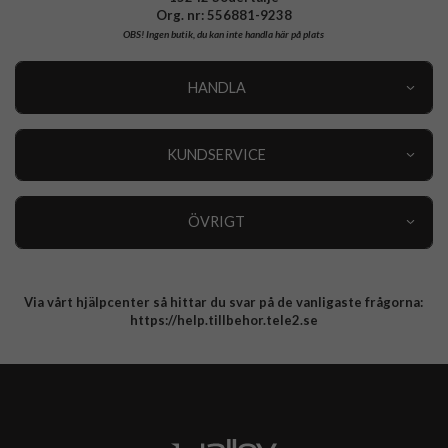
Org. nr: 556881-9238
OBS!
Ingen butik, du kan inte handla här på plats
HANDLA
Outlet
Nyheter
KUNDSERVICE
Varumärken
Kundservice
Specialkategorier
90 dagars öppet köp
ÖVRIGT
Köpevillkor
Om oss
Retur
Om cookies
Via vårt hjälpcenter så hittar du svar på de vanligaste frågorna:
Integritetspolicy
https://help.tillbehor.tele2.se