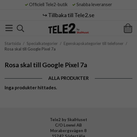
Officiell Tele2-butik
Snabba leveranser
↪️ Tillbaka till Tele2.se
Startsida
/
Specialkategorier
/
Egenskapskategorier till telefoner
/
Rosa skal till Google Pixel 7a
Rosa skal till Google Pixel 7a
ALLA PRODUKTER
Inga produkter hittades.
Tele2 by SkalHuset
C/O Lowwi AB
Morabergsvägen 8
15242 Södertälje