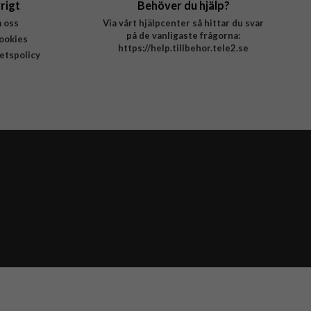
rigt
Behöver du hjälp?
 oss
Via vårt hjälpcenter så hittar du svar
på de vanligaste frågorna:
ookies
https://help.tillbehor.tele2.se
tetspolicy