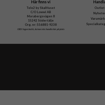
Här finns vi
Handl
Tele2 by SkalHuset
Outlet
C/O Lowwi AB
Nyhete
Morabergsvägen 8
Varumärk
15242 Södertälje
Specialkate
Org. nr: 556881-9238
OBS!
Ingen butik, du kan inte handla här på plats