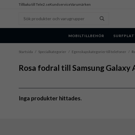
Tillbaka till Tele2.se
Kundservice
Varumärken
MOBILTILLBEHÖR
SURFPLAT
Startsida
/
Specialkategorier
/
Egenskapskategorier till telefoner
/
Ro
Rosa fodral till Samsung Galaxy
Inga produkter hittades.