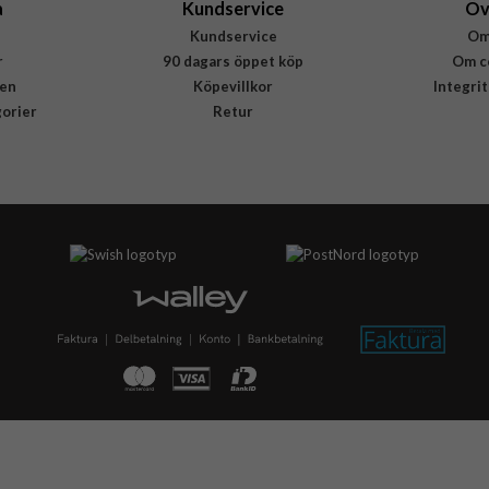
a
Kundservice
Öv
Kundservice
Om
r
90 dagars öppet köp
Om c
en
Köpevillkor
Integri
gorier
Retur