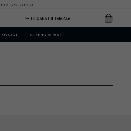
ersonlig kundservice
↪️ Tillbaka till Tele2.se
ÖVRIGT
TILLBEHÖRSPAKET