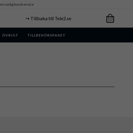
ersonlig kundservice
↪️ Tillbaka till Tele2.se
ÖVRIGT
TILLBEHÖRSPAKET