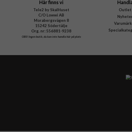
Här finns vi
Handl
Tele2 by SkalHuset
Outlet
C/O Lowwi AB
Nyhete
Morabergsvägen 8
Varumärk
15242 Södertälje
Specialkate
Org. nr: 556881-9238
OBS!
Ingen butik, du kan inte handla här på plats