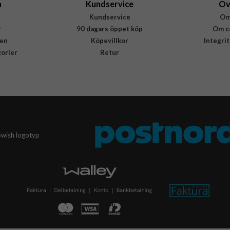
a
Kundservice
Öv
Kundservice
Om
r
90 dagars öppet köp
Om c
en
Köpevillkor
Integri
gorier
Retur