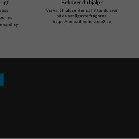
rigt
Behöver du hjälp?
 oss
Via vårt hjälpcenter så hittar du svar
på de vanligaste frågorna:
ookies
https://help.tillbehor.tele2.se
tetspolicy