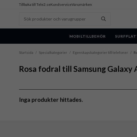
Tillbaka till Tele2.se
Kundservice
Varumärken
MOBILTILLBEHÖR
SURFPLAT
Startsida
/
Specialkategorier
/
Egenskapskategorier till telefoner
/
Ro
Rosa fodral till Samsung Galaxy
Inga produkter hittades.